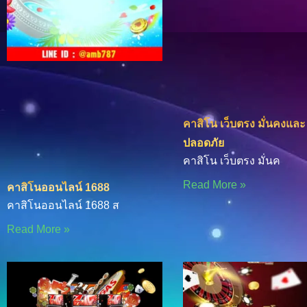
คาสิโน เว็บตรง มั่นคงและ
ปลอดภัย
คาสิโน เว็บตรง มั่นค
Read More »
คาสิโนออนไลน์ 1688
คาสิโนออนไลน์ 1688 ส
Read More »