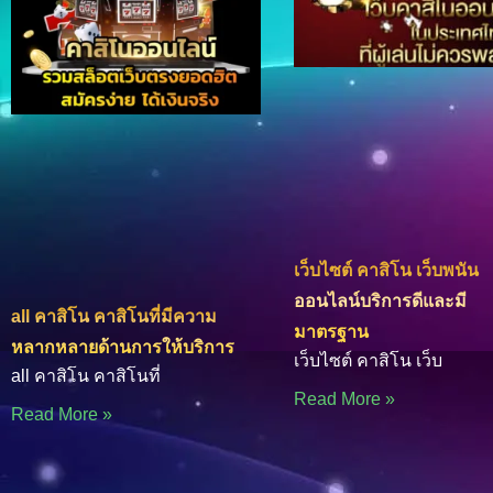
เว็บไซต์ คาสิโน เว็บพนัน
ออนไลน์บริการดีและมี
all คาสิโน คาสิโนที่มีความ
มาตรฐาน
หลากหลายด้านการให้บริการ
เว็บไซต์ คาสิโน เว็บ
all คาสิโน คาสิโนที่
Read More »
Read More »