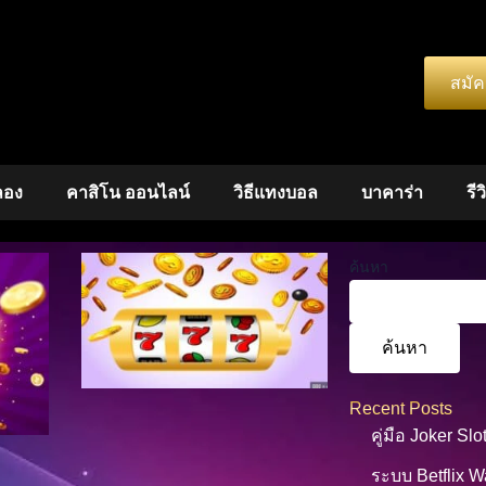
สมั
ลอง
คาสิโน ออนไลน์
วิธีแทงบอล
บาคาร่า
รีว
ค้นหา
ค้นหา
Recent Posts
คู่มือ Joker Sl
ระบบ Betflix W