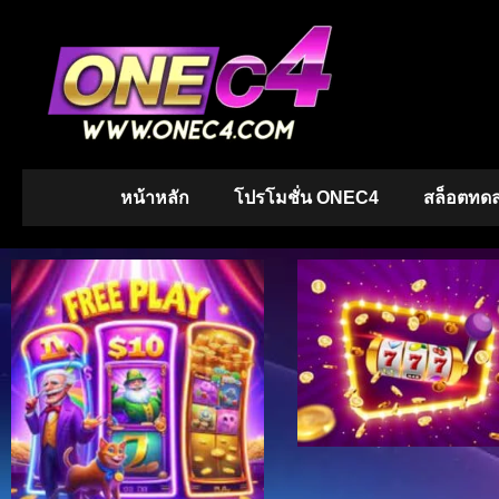
Skip
to
content
หน้าหลัก
โปรโมชั่น ONEC4
สล็อตทด
P
P
P
P
a
a
a
a
g
g
g
g
e
e
e
e