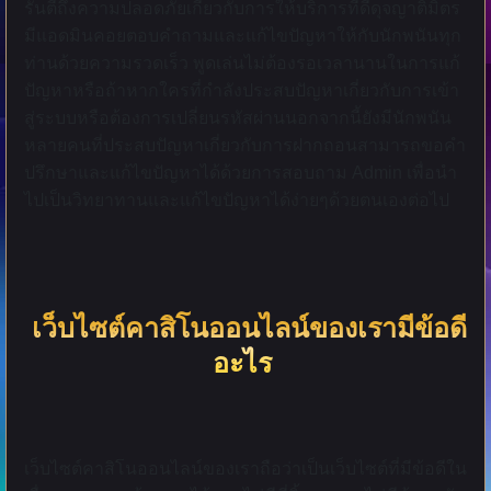
รันตีถึงความปลอดภัยเกี่ยวกับการให้บริการที่ดีดุจญาติมิตร
มีแอดมินคอยตอบคำถามและแก้ไขปัญหาให้กับนักพนันทุก
ท่านด้วยความรวดเร็ว พูดเล่นไม่ต้องรอเวลานานในการแก้
ปัญหาหรือถ้าหากใครที่กำลังประสบปัญหาเกี่ยวกับการเข้า
สู่ระบบหรือต้องการเปลี่ยนรหัสผ่านนอกจากนี้ยังมีนักพนัน
หลายคนที่ประสบปัญหาเกี่ยวกับการฝากถอนสามารถขอคำ
ปรึกษาและแก้ไขปัญหาได้ด้วยการสอบถาม Admin เพื่อนำ
ไปเป็นวิทยาทานและแก้ไขปัญหาได้ง่ายๆด้วยตนเองต่อไป
เว็บไซต์คาสิโนออนไลน์ของเรามีข้อดี
อะไร
เว็บไซต์คาสิโนออนไลน์ของเราถือว่าเป็นเว็บไซต์ที่มีข้อดีใน