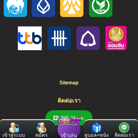
Sitemap
ติดต่อเรา
LINE 24 ชม.
เข้าสู่ระบบ
สมัคร
ดูบอล+หนัง
ติดต่อเรา
เข้าเล่น