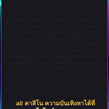
เมื่อผู้เล่นหันมาใช้บริการเว็บไซต์ของเราในครั้งต่อไปทาง
เราก็ได้มีโปรโมชั่นต่างๆซึ่งเป็นโปรโมชั่นที่สามารถตอบ
โจทย์ความต้องการให้กับผู้เล่นคาสิโนออนไลน์ที่มีความชื่น
ชอบในการเล่นบาคาร่าหรือสล็อตออนไลน์ที่กำลังได้รับ
ความนิยมและได้กระแสตอบรับจากนักพนันอย่างดีเยี่ยม
ทางเรานั้นมีจุดแข็งและมีจุดขายที่ไม่ได้แตกต่างจาก
เว็บไซต์อื่น แต่ทางเราให้ความสำคัญในเรื่องของการจัด
หนักจัดเต็มทั้งโปรโมชั่นและโบนัสให้กับผู้เล่นทุกท่านที่เข้า
มาสมัครสมาชิกและดูแลดั่งญาติมิตรในกรณีของนักพนันที่
มีปัญหาในการเข้าสู่ระบบ
all
คาสิโน
ความบันเทิงหาได้ที่