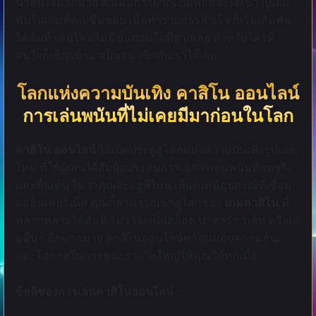
น่าสนใจมากมาย ดำเนินการฝากเงินเพื่อที่จะได้เข้าไปเดิม
พันในเกมที่คุณชื่นชอบ เมื่อทำรายการสำเร็จ ก็เริ่มเดิมพัน
ได้ทันที เห็นไหมไม่มีขั้นตอนใดที่ยากเลย สำหรับใครที่
สนใจก็เชิญเข้ามาเป็นสมาชิกกับเราได้เลย
โลกแห่งความบันเทิง คาสิโน ออนไลน์
การเล่นพนันที่ไม่เคยมีมาก่อนในโลก
คาสิโน ออนไลน์
ได้เปิดประตูสู่โลกแห่งความบันเทิงรูปแบบ
ใหม่ ที่ให้ผู้เล่นได้สัมผัสประสบการณ์การเล่นพนันที่สมจริง
และตื่นเต้น ไม่ว่าคุณจะอยู่ที่ไหน เพียงแค่มีอุปกรณ์ที่เชื่อม
ต่ออินเทอร์เน็ต คุณก็สามารถเข้าสู่โลกของ
เกมคาสิโน
ที่
หลากหลายได้ทันที ไม่ว่าจะเป็นสล็อต บาคาร่า รูเล็ต หรือเก
มอื่นๆ อีกมากมาย คาสิโนออนไลน์พร้อมมอบความสนุก
และโอกาสในการชนะรางวัลใหญ่ให้คุณได้ทุกเมื่อ
ข้อดีของการเล่นคาสิโนออนไลน์
: