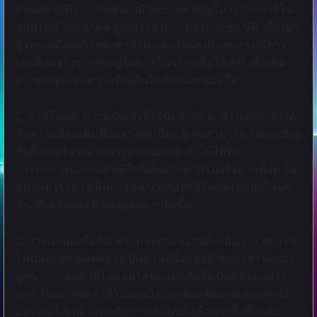
Reality (AR) กำลังเข้ามามีบทบาทสำคัญในวงการคาสิโน
ออนไลน์ ในอนาคต ผู้เล่นจะสามารถสวมใส่ชุด VR เพื่อเข้า
สู่โลกเสมือนจริงของคาสิโน และสัมผัสประสบการณ์การ
เล่นที่สมจริงราวกับอยู่ในคาสิโนจริง หรือใช้ AR เพื่อเพิ่ม
ความสนุกและความตื่นเต้นให้กับเกมบนมือถือ
2. คาสิโนสด: ความบันเทิงที่ไร้ขีดจำกัด คาสิโนสดกำลังได้
รับความนิยมเพิ่มขึ้นอย่างต่อเนื่อง ผู้เล่นสามารถ interacting
กับดีลเลอร์จริงผ่านการถ่ายทอดสด ทำให้ได้รับ
ประสบการณ์การเล่นที่ใกล้เคียงกับคาสิโนจริงมากที่สุด ใน
อนาคต เราอาจเห็นการพัฒนาเกมคาสิโนสดรูปแบบใหม่ๆ
ที่น่าตื่นเต้นและดึงดูดผู้เล่นมากยิ่งขึ้น
3. การเล่นบนมือถือ: ความสะดวกสบายที่เหนือกว่า สมาร์ท
โฟนและแท็บเล็ตกลายเป็นส่วนหนึ่งของชีวิตประจำวันของ
ผู้คน การเล่นคาสิโนออนไลน์บนมือถือจึงเป็นที่นิยมอย่าง
มาก ในอนาคต คาสิโนออนไลน์จะต้องพัฒนาแพลตฟอร์ม
และเกมให้เหมาะสมกับการเล่นบนมือถือมากยิ่งขึ้น เพื่อ