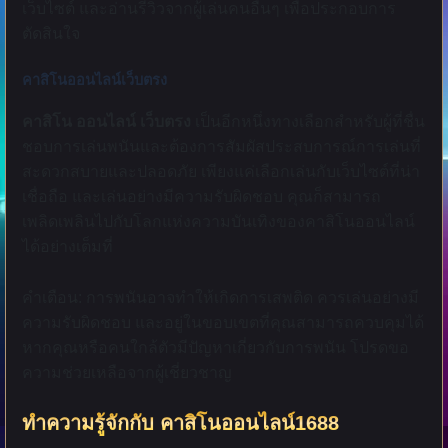
เว็บไซต์ และอ่านรีวิวจากผู้เล่นคนอื่นๆ เพื่อประกอบการ
ตัดสินใจ
คาสิโนออนไลน์เว็บตรง
คาสิโน ออนไลน์ เว็บตรง
เป็นอีกหนึ่งทางเลือกสำหรับผู้ที่ชื่น
ชอบการเล่นพนันและต้องการสัมผัสประสบการณ์การเล่นที่
สะดวกสบายและปลอดภัย เพียงแค่เลือกเล่นกับเว็บไซต์ที่น่า
เชื่อถือ และเล่นอย่างมีความรับผิดชอบ คุณก็สามารถ
เพลิดเพลินไปกับโลกแห่งความบันเทิงของคาสิโนออนไลน์
ได้อย่างเต็มที่
คำเตือน: การพนันอาจทำให้เกิดการเสพติด ควรเล่นอย่างมี
ความรับผิดชอบ และอยู่ในขอบเขตที่คุณสามารถควบคุมได้
หากคุณหรือคนใกล้ตัวมีปัญหาเกี่ยวกับการพนัน โปรดขอ
ความช่วยเหลือจากผู้เชี่ยวชาญ
ทำความรู้จักกับ คาสิโนออนไลน์1688