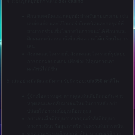
4. เรียนรู้กลยุทธ์การเล่น:
dk7 casino
ศึกษาเทคนิคและกลยุทธ์: สำหรับเกมบางเกม เช่น
แบล็คแจ็ค และโป๊กเกอร์ มีเทคนิคและกลยุทธ์ที่
สามารถช่วยเพิ่มโอกาสในการชนะได้ ศึกษาและ
ฝึกฝนเทคนิคเหล่านี้เพื่อเพิ่มความได้เปรียบในการ
เล่น
สังเกตและวิเคราะห์: สังเกตและวิเคราะห์รูปแบบ
การออกผลของเกม เพื่อช่วยให้คุณคาดเดา
ผลลัพธ์ได้ดีขึ้น
5. เล่นอย่างมีสติและมีความรับผิดชอบ:
ufa350 คาสิโน
รู้จักเมื่อควรหยุด: หากคุณเล่นเสียติดต่อกัน ควร
หยุดเล่นและกลับมาเล่นใหม่ในภายหลัง อย่า
ปล่อยให้อารมณ์อยู่เหนือเหตุผล
อย่าเล่นเมื่อมีปัญหา: หากคุณกำลังมีปัญหา
ทางการเงินหรือสุขภาพจิต ไม่ควรเล่นการพนัน
ขอความช่วยเหลือหากจำเป็น: หากคุณรู้สึกว่า