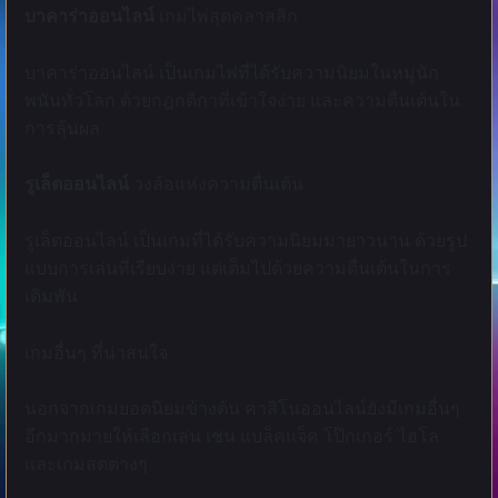
บาคาร่าออนไลน์
เกมไพ่สุดคลาสสิก
บาคาร่าออนไลน์ เป็นเกมไพ่ที่ได้รับความนิยมในหมู่นัก
พนันทั่วโลก ด้วยกฎกติกาที่เข้าใจง่าย และความตื่นเต้นใน
การลุ้นผล
รูเล็ตออนไลน์
วงล้อแห่งความตื่นเต้น
รูเล็ตออนไลน์ เป็นเกมที่ได้รับความนิยมมายาวนาน ด้วยรูป
แบบการเล่นที่เรียบง่าย แต่เต็มไปด้วยความตื่นเต้นในการ
เดิมพัน
เกมอื่นๆ ที่น่าสนใจ
นอกจากเกมยอดนิยมข้างต้น คาสิโนออนไลน์ยังมีเกมอื่นๆ
อีกมากมายให้เลือกเล่น เช่น แบล็คแจ็ค โป๊กเกอร์ ไฮโล
และเกมสดต่างๆ