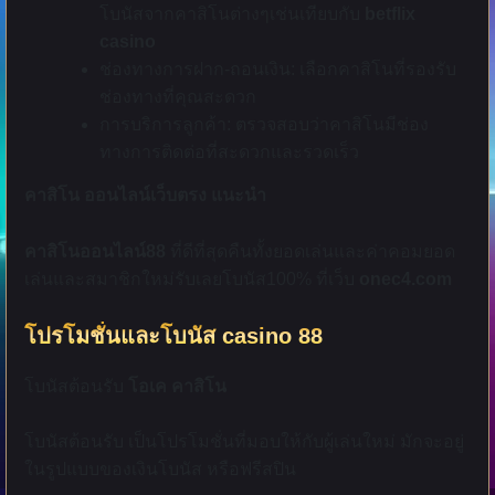
โบนัสจากคาสิโนต่างๆเช่นเทียบกับ
betflix
casino
ช่องทางการฝาก-ถอนเงิน: เลือกคาสิโนที่รองรับ
ช่องทางที่คุณสะดวก
การบริการลูกค้า: ตรวจสอบว่าคาสิโนมีช่อง
ทางการติดต่อที่สะดวกและรวดเร็ว
คาสิโน ออนไลน์เว็บตรง แนะนำ
คาสิโนออนไลน์88
ที่ดีที่สุดคืนทั้งยอดเล่นและค่าคอมยอด
เล่นและสมาชิกใหม่รับเลยโบนัส100% ที่เว็บ
onec4.com
โปรโมชั่นและโบนัส casino 88
โบนัสต้อนรับ
โอเค คาสิโน
โบนัสต้อนรับ เป็นโปรโมชั่นที่มอบให้กับผู้เล่นใหม่ มักจะอยู่
ในรูปแบบของเงินโบนัส หรือฟรีสปิน