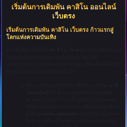
เริ่มต้นการเดิมพัน คาสิโน ออนไลน์
เว็บตรง
เริ่มต้นการเดิมพัน คาสิโน เว็บตรง ก้าวแรกสู่
โลกแห่งความบันเทิง
การเริ่มต้นการเดิมพัน
คา สิ โน เว็บ ตรง
อาจดูน่าตื่นเต้น แต่
ก็ต้องทำด้วยความรอบคอบ เพื่อให้คุณได้สัมผัส
ประสบการณ์การเล่นที่สนุกและปลอดภัย นี่คือขั้นตอนง่ายๆ
ที่จะช่วยให้คุณเริ่มต้นได้อย่างมั่นใจ:
เลือกคาสิโนออนไลน์ที่น่าเชื่อถือ: การเลือก
คาสิ
โนออนไลน์777
ที่เหมาะสมเป็นสิ่งสำคัญที่สุด
ตรวจสอบให้แน่ใจว่าคาสิโนนั้นมีใบอนุญาตและ
ได้รับการรับรองจากหน่วยงานที่เกี่ยวข้องเหมือน
คาสิโน
casino oklahoma
อ่านรีวิวจากผู้เล่นคน
อื่นๆ และเปรียบเทียบข้อเสนอต่างๆ เช่น โปรโม