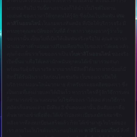
สำหรับใครที่สนใจอยากจะหารายได้เสริม หรือมีเวลาว่าง
มากจนเกินไป วันนี้ทางเราเองก็ได้นำ เว็บไซต์ไม่ผ่าน
เอเย่นต์ ของเรามาให้ทุกคนได้รู้จัก ซึ่งเป็นเว็บเดิมพัน
เกม
คาสิโนออนไลน์
เว็บเกมตรงทันสมัย ที่เปิดให้บริการจริง มี
ครบทุกคุณสมบัติของเว็บที่ดี ถ้าหากว่าคุณอยากรู้ว่าเว็บ
ของเรานั้น เป็นเว็บที่เปิดให้เดิมพันจริงหรือไม่ คุณสามารถ
นำแนวทางด้านบนมาเปรียบเทียบกับเว็บของเราได้เลย แล้ว
คุณก็จะเห็นว่าเว็บของเราเป็น
เว็บคาสิโนออนไลน์
ของจริง
เปิดขึ้นมาเพื่อให้เหล่านักพนันทุกคนได้เข้ามาร่วมสนุก
พร้อมกับลุ้นรับรางวัล ฝากมากก็มีสิทธิ์ได้มาก ฝากน้อยก็มี
สิทธิ์ได้รับเงินรางวัลก่อนโตเช่นกัน เว็บของเราเปิดให้
บริการเกมออนไลน์มากมาย สำหรับเกมยอดฮิตของเรา ซึ่ง
เป็นเกมที่เล่นง่ายและได้เงินเร็ว หากว่าใครที่รู้จักวิธีการเล่น
ก็สามารถเข้ามาเล่นบนเว็บไซต์ของเราได้เลย ส่วนวิธีการ
สมัครก็แสนจะง่าย มีเพียง 3 ขั้นตอนเท่านั้น อันดับแรกคือ
ค้นหาทางเข้าเพื่อที่จะได้เข้าไปลงทะเบียนสมัครสมาชิก
หลังจากที่ลงทะเบียนเสร็จแล้ว ก็จะได้เข้ามาสู่เว็บไซต์ของ
เรา ภายในเว็บไซต์จะประกอบไปด้วย
คาสิโน ออนไลน์
สิ่งที่