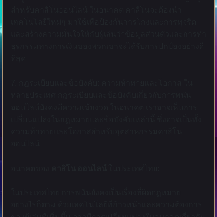
สำหรับคาสิโนออนไลน์ ในอนาคต คาสิโนจะต้องนำ
เทคโนโลยีใหม่ๆ มาใช้เพื่อป้องกันการโกงและการทุจริต
และสร้างความมั่นใจให้กับผู้เล่นว่าข้อมูลส่วนตัวและการทำ
ธุรกรรมทางการเงินของพวกเขาจะได้รับการปกป้องอย่างดี
ที่สุด
7. กฎระเบียบและข้อบังคับ: ความท้าทายและโอกาส ใน
หลายประเทศ กฎระเบียบและข้อบังคับเกี่ยวกับการพนัน
ออนไลน์ยังคงมีความเข้มงวด ในอนาคต เราอาจเห็นการ
เปลี่ยนแปลงในกฎหมายและข้อบังคับเหล่านี้ ซึ่งอาจเป็นทั้ง
ความท้าทายและโอกาสสำหรับอุตสาหกรรมคาสิโน
ออนไลน์
อนาคตของ
คาสิโน ออนไลน์
ในประเทศไทย:
ในประเทศไทย การพนันยังคงเป็นเรื่องที่ผิดกฎหมาย
อย่างไรก็ตาม ด้วยเทคโนโลยีที่ก้าวหน้าและความต้องการ
ของผู้เล่นที่เพิ่มขึ้น อาจมีการเปลี่ยนแปลงในอนาคตเกี่ยวกับ