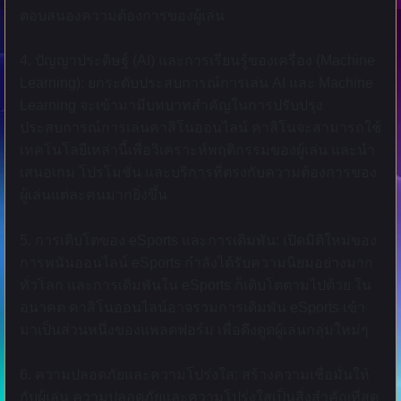
ตอบสนองความต้องการของผู้เล่น
4. ปัญญาประดิษฐ์ (AI) และการเรียนรู้ของเครื่อง (Machine
Learning): ยกระดับประสบการณ์การเล่น AI และ Machine
Learning จะเข้ามามีบทบาทสำคัญในการปรับปรุง
ประสบการณ์การเล่นคาสิโนออนไลน์ คาสิโนจะสามารถใช้
เทคโนโลยีเหล่านี้เพื่อวิเคราะห์พฤติกรรมของผู้เล่น และนำ
เสนอเกม โปรโมชั่น และบริการที่ตรงกับความต้องการของ
ผู้เล่นแต่ละคนมากยิ่งขึ้น
5. การเติบโตของ eSports และการเดิมพัน: เปิดมิติใหม่ของ
การพนันออนไลน์ eSports กำลังได้รับความนิยมอย่างมาก
ทั่วโลก และการเดิมพันใน eSports ก็เติบโตตามไปด้วย ใน
อนาคต คาสิโนออนไลน์อาจรวมการเดิมพัน eSports เข้า
มาเป็นส่วนหนึ่งของแพลตฟอร์ม เพื่อดึงดูดผู้เล่นกลุ่มใหม่ๆ
6. ความปลอดภัยและความโปร่งใส: สร้างความเชื่อมั่นให้
กับผู้เล่น ความปลอดภัยและความโปร่งใสเป็นสิ่งสำคัญที่สุด