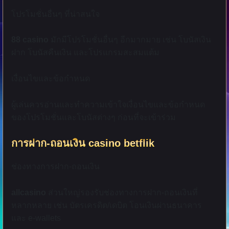
โปรโมชั่นอื่นๆ ที่น่าสนใจ
88 casino
มักมีโปรโมชั่นอื่นๆ อีกมากมาย เช่น โบนัสเงิน
ฝาก โบนัสคืนเงิน และโปรแกรมสะสมแต้ม
เงื่อนไขและข้อกำหนด
ผู้เล่นควรอ่านและทำความเข้าใจเงื่อนไขและข้อกำหนด
ของโปรโมชั่นและโบนัสต่างๆ ก่อนที่จะเข้าร่วม
การฝาก-ถอนเงิน casino betflik
ช่องทางการฝาก-ถอนเงิน
allcasino
ส่วนใหญ่รองรับช่องทางการฝาก-ถอนเงินที่
หลากหลาย เช่น บัตรเครดิต/เดบิต โอนเงินผ่านธนาคาร
และ e-wallets