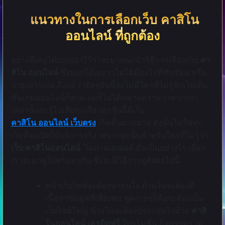
แนวทางในการเลือกเว็บ คาสิโน
ออนไลน์ ที่ถูกต้อง
อย่างที่เคยได้บอกเอาไว้ว่าจะมาแนะนำวิธีการเลือกเว็บ
คา
สิโน ออนไลน์
ซึ่งบอกได้เลยว่าไม่ได้มีอะไรที่ซับซ้อน หรือ
ว่ายุ่งยากเลย ถึงแม้ว่าปัจจุบันนี้จะไม่มีใครที่ไม่รู้จักเว็บเดิม
พันเกมออนไลน์ก็ตาม แต่ก็ไม่ได้หมายความว่าพวกเขา
เหล่านั้นจะรู้ไปเสียทุกเรื่องทุกวันนี้มีเว็บ
คาสิโน ออนไลน์ เว็บตรง
เกิดขึ้นมากมาย ดังนั้นไม่ใช่ทุก
เว็บที่จะเปิดให้บริการจริง เพราะฉะนั้นสำหรับใครที่ไม่รู้ว่า
เว็บ คาสิโนออนไลน์
ไม่ผ่านเอเย่นต์ มันเป็นอย่างไร เดี๋ยว
เราจะมาดูไปพร้อมๆกัน ซึ่งจะมีวิธีการดูดังต่อไปนี้
หน้าเว็บไซต์จะต้องน่าสนใจ ด้านในจะต้องมี
เนื้อหาข้อมูลที่เพียงพอ พูดง่ายๆก็คือจะต้องเป็น
เว็บไซต์ใหญ่ ข้างในจะต้องประกอบไปด้วย
คาสิ
โนออนไลน์ เครดิตฟรี
โปรโมชั่น กิจกรรมร่วม