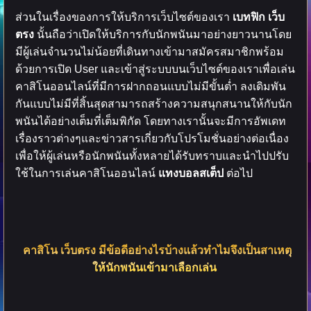
ส่วนในเรื่องของการให้บริการเว็บไซต์ของเรา
เบทฟิก เว็บ
ตรง
นั้นถือว่าเปิดให้บริการกับนักพนันมาอย่างยาวนานโดย
มีผู้เล่นจำนวนไม่น้อยที่เดินทางเข้ามาสมัครสมาชิกพร้อม
ด้วยการเปิด User และเข้าสู่ระบบบนเว็บไซต์ของเราเพื่อเล่น
คาสิโนออนไลน์ที่มีการฝากถอนแบบไม่มีขั้นต่ำ ลงเดิมพัน
กันแบบไม่มีที่สิ้นสุดสามารถสร้างความสนุกสนานให้กับนัก
พนันได้อย่างเต็มที่เต็มพิกัด โดยทางเรานั้นจะมีการอัพเดท
เรื่องราวต่างๆและข่าวสารเกี่ยวกับโปรโมชั่นอย่างต่อเนื่อง
เพื่อให้ผู้เล่นหรือนักพนันทั้งหลายได้รับทราบและนำไปปรับ
ใช้ในการเล่นคาสิโนออนไลน์
แทงบอลสเต็ป
ต่อไป
คาสิโน เว็บตรง
มีข้อดีอย่างไรบ้างแล้วทำไมจึงเป็นสาเหตุ
ให้นักพนันเข้ามาเลือกเล่น