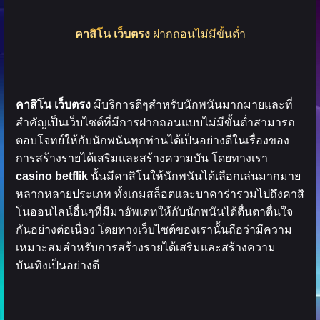
คาสิโน เว็บตรง
ฝากถอนไม่มีขั้นต่ำ
คาสิโน เว็บตรง
มีบริการดีๆสำหรับนักพนันมากมายและที่
สำคัญเป็นเว็บไซต์ที่มีการฝากถอนแบบไม่มีขั้นต่ำสามารถ
ตอบโจทย์ให้กับนักพนันทุกท่านได้เป็นอย่างดีในเรื่องของ
การสร้างรายได้เสริมและสร้างความบัน โดยทางเรา
casino betflik
นั้นมีคาสิโนให้นักพนันได้เลือกเล่นมากมาย
หลากหลายประเภท ทั้งเกมสล็อตและบาคาร่ารวมไปถึงคาสิ
โนออนไลน์อื่นๆที่มีมาอัพเดทให้กับนักพนันได้ตื่นตาตื่นใจ
กันอย่างต่อเนื่อง โดยทางเว็บไซต์ของเรานั้นถือว่ามีความ
เหมาะสมสำหรับการสร้างรายได้เสริมและสร้างความ
บันเทิงเป็นอย่างดี