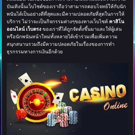
บันเทิงนั้นเว็บไซต์ของเราถือว่าสามารถตอบโจทย์ให้กับนัก
พนันได้เป็นอย่างดีที่สุดและมีความปลอดภัยที่สุดในการให้
บริการ ไม่ว่าจะเป็นกิจกรรมต่างๆของทางเว็บไซต์
คาสิโน
ออนไลน์ เว็บตรง
ของเราที่ได้ถูกจัดตั้งขึ้นมาและให้ผู้เล่น
หรือนักพนันหน้าใหม่ทั้งหลายได้เข้าร่วมเพื่อเพิ่มความ
สนุกสนานรวมถึงมีความปลอดภัยในเรื่องของการทำ
ธุรกรรมทางการเงินอีกด้วย