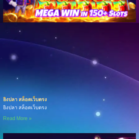
ยิงปลา สล็อตเว็บตรง
ยิงปลา สล็อตเว็บตรง
Read More »