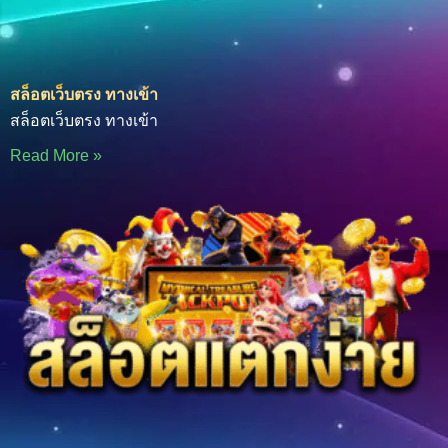
สล็อตเว็บตรง ทางเข้า
สล็อตเว็บตรง ทางเข้า
Read More »