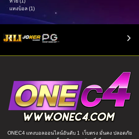
หวย
(1)
แทงบอล
(1)
ONEC4 แทงบอลออนไลน์อันดับ 1 เว็บตรง มั่นคง ปลอดภัย