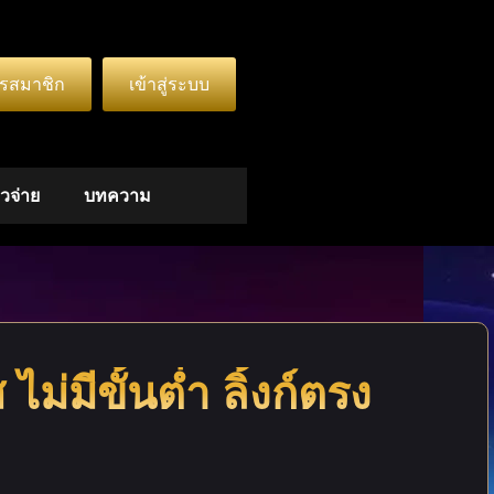
ครสมาชิก
เข้าสู่ระบบ
ิวจ่าย
บทความ
ม่มีขั้นต่ำ ลิ้งก์ตรง