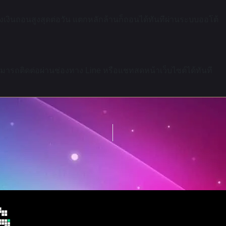
งเงินถอนสูงสุดต่อวัน แตกหลักล้านก็ถอนได้ทันทีผ่านระบบออโต้
ารถติดต่อผ่านช่องทาง Line หรือแชทสดหน้าเว็บไซต์ได้ทันที