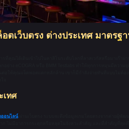
ล็อตเว็บตรง ต่างประเทศ มาตรฐาน
รที่คุณได้เดินเข้าไปในคาสิโนระดับโลกที่ลาสเวกัสหรือมาเก๊าผ่านห
อย่าง eCOGRA หรือ BMM Testlabs ทำให้ทุกการหมุนมีความยุติธร
นต่อให้คุณแจ็คพอตแตกหลักล้าน เขาก็มีกำลังจ่ายทันทีแบบไม่ต้องรอ
ดใจ
ระเทศ
ตออนไลน์
ผ่านเว็บตรง ระบบจะดึงข้อมูลเกมโดยตรงจากค่ายผู้พัฒนา 
ูงมาก ไม่มีอาการกระตุกหรือหลุดในจังหวะสำคัญ และที่สำคัญที่ส