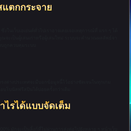
นัสแตกกระจาย
ในเว็บเอเย่นต์ทั่วไปเราอาจเคยเจอเหตุการณ์ที่ แรก ๆ ได้
่าคุณจะเป็นผู้เล่นเก่าหรือผู้เล่นใหม่ ระบบจะคำนวณผลลัพธ์จา
แบบถูกควบคุมระบบ
เว็บตรงต่างประเทศจะมีบอกข้อมูลนี้ไว้อย่างชัดเจนในทุกเกม
อบโบนัสฟรีสปินได้บ่อยครั้งกว่าเดิม
ำกำไรได้แบบจัดเต็ม
 100% มักจะเป็นลิ้งก์ที่ไม่ผ่านการส่งต่อไปยังหลาย ๆ หน้าเว็บ