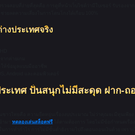
ที่ง่ายที่สุดคือ การดูที่หน้าเว็บไซต์ว่ามีใบเซอร์ รับรองจากค่าย
ก จะช่วยลดความเสี่ยงในการโดนโกงได้เกือบ 100%
กต่างประเทศจริง
บ HD
งจากค่ายเกม
ะให้ข้อมูลแบบมืออาชีพ
OS, Android และคอมพิวเตอร์
ระเทศ ปั่นสนุกไม่มีสะดุด ฝาก-ถอ
่นชาวไทยคือ ความยืดหยุ่นเรื่องงบประมาณ ไม่ว่าคุณจะมีทุนเพียง 1
เข้ามา
ทดลองเล่นสล็อตฟรี
ได้ตามต้องการ โดยไม่มีข้อกำหนดเรื่องข
ในการทำกำไร การไม่มีขั้นต่ำยังรวมไปถึงตอนถอนเงินด้วย เพราะไ