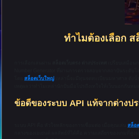
ทำไมต้องเลือก ส
การเลือกเล่นผ่าน
สล็อตเว็บตรง ต่างประเทศ
เปรียบเสมือนกา
Number Generator ที่ผ่านการตรวจสอบจากสถาบันระดับโลก
โดย
สล็อตเว็บใหญ่
เหล่านี้จะมีทุนจดทะเบียนมหาศาล ดังนั้
เหตุผลว่าทำไมเหล่านักปั่นมือโปรถึงเทใจให้เว็บนอกกันหม
ข้อดีของระบบ API แท้จากต่างป
ระบบ API คือ หัวใจหลักของการเชื่อมต่อ เมื่อคุณเล่น
สล็อ
กลางของเอเย่นต์ ผลลัพธ์ที่ได้คือ ความเสถียรของเกมที่ส