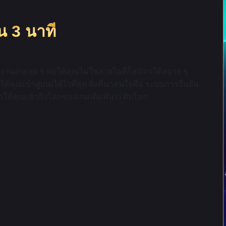
น 3 นาที
้งานง่ายสุด ๆ ต่อให้คุณไม่ใช่สายไอทีก็สมัครได้สบาย ๆ
คุณเข้าสู่เกมได้ไวที่สุด สิ่งที่น่าสนใจคือ ระบบการยืนยัน
จะทำให้คุณเข้าถึงโลกของเกมเดิมพันระดับโลก