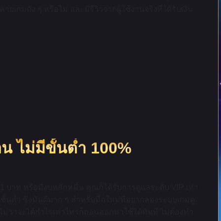
เกมดัง ๆ หรือไม่ และมีรีวิวจากผู้ใช้งานจริงที่ได้รับเงิน
น ไม่มีขั้นต่ำ 100%
 บาท หรือมีงบหลักหมื่น คุณก็ได้รับการดูแลระดับ VIP เท่า
ั้นต่ำ ซึ่งมันดีมาก ๆ สำหรับมือใหม่ที่อยากลองระบบเกมดู
ม่ว่าจะได้กำไรเท่าไหร่ก็ถอนออกมาใช้ได้ทันที ไม่ต้องทำ