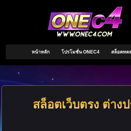
Skip
to
content
หน้าหลัก
โปรโมชั่น ONEC4
สล็อตทด
สล็อตเว็บตรง ต่างประ