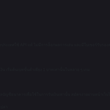
างประเทศใช้ API แท้ ไม่มีการล็อกผลการเล่น และมีใบเซอร์รับร
น เริ่มต้นเบทขั้นต่ำเพียง 1 บาทเท่านั้นในหลาย ๆ เกม
ลบัญชีธนาคารเพื่อใช้ในการรับเงินเท่านั้น สมัครง่ายผ่านหน้าเว็บไ
เปล่า