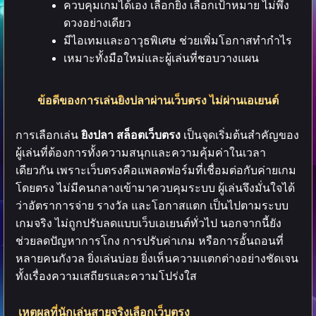
ควบคุมเกมได้เอง เลือกยิง เลือกเป้าหมาย ไม่พึ่ง
ดวงอย่างเดียว
มีไอเทมและอาวุธพิเศษ ช่วยเพิ่มโอกาสทำกำไร
เหมาะทั้งมือใหม่และผู้เล่นที่ชอบวางแผน
ข้อดีของการเล่นยิงปลาผ่านเว็บตรง ไม่ผ่านเอเยนต์
การเลือกเล่น
ยิงปลา สล็อตเว็บตรง
เป็นจุดเริ่มต้นสำคัญของ
ผู้เล่นที่ต้องการทั้งความสนุกและความคุ้มค่าในเวลา
เดียวกัน เพราะเว็บตรงคือแพลตฟอร์มที่เชื่อมต่อกับค่ายเกม
โดยตรง ไม่มีคนกลางเข้ามาควบคุมระบบ ผู้เล่นจึงมั่นใจได้
ว่าอัตราการจ่าย รางวัล และโอกาสแตก เป็นไปตามระบบ
เกมจริง ไม่ถูกปรับลดแบบเว็บเอเยนต์ทั่วไป นอกจากนี้ยัง
ช่วยลดปัญหาการโกง การปรับค่าเกม หรือการอั้นถอนที่
หลายคนกังวล ยิ่งเล่นบ่อย ยิ่งเห็นความแตกต่างอย่างชัดเจน
ทั้งเรื่องความเสถียรและความโปร่งใส
เหตุผลที่นักเล่นสายจริงเลือกเว็บตรง