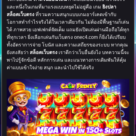
และหนึ่งในเกมที่มาแรงแบบหยุดไม่อยู่คือ เกม
ยิงปลา
สล็อตเว็บตรง
ที่รวมความสนุกแบบเกมอาร์เคดเข้ากับ
โอกาสทำกำไรจริงได้ในเวลาเดียวกัน ไม่ต้องมีพื้นฐานก็เล่น
ได้ ภาพสวย เอฟเฟกต์จัดเต็ม แถมยังเปิดเล่นผ่านมือถือได้ทุก
ที่ทุกเวลา ยิ่งเลือกเล่นกับเว็บตรง onec4.com ก็ยิ่งได้เปรียบ
ทั้งอัตราการจ่าย โบนัส และความเสถียรของระบบ หากคุณ
ยังสงสัยว่า
สล็อตเว็บตรง
เราดีกว่าเว็บอื่นยังไง บทความนี้จะ
พาไปรู้จักข้อดี หลักการเล่น และแนวทางการเดิมพันให้คุ้ม
ค่าแบบเข้าใจง่าย สนุก และนำไปใช้ได้จริง