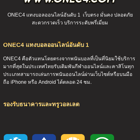
ONEC4 แทงบอลออนไลน์อันดับ 1 เว็บตรง มั่นคง ปลอดภัย
สะดวกรวดเร็ว บริการระดับพรี่เมี่ยม
ONEC4 แทงบอลออนไลน์อันดับ 1
ONEC4 คือตัวแทนโดยตรงจากพนันบอลที่เป็นที่นิยมใช้บริการ
มากที่สุดในประเทศไทยรับเดิมพันกีฬาออนไลน์และคาสิโนทุก
ประเภทสามารถเล่นการพนันออนไลน์ผ่านเว็บไซต์หรือบนมือ
ถือ iPhone หรือ Android ได้ตลอด 24 ชม.
รองรับธนาคารและทรูวอลเลต