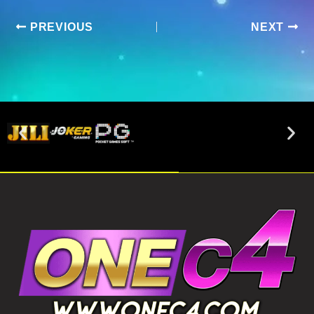
PREVIOUS
NEXT