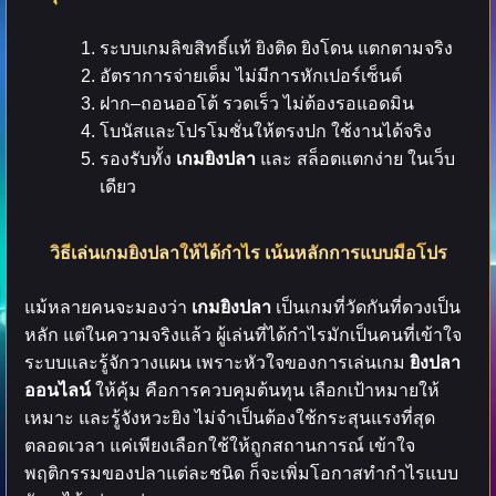
ระบบเกมลิขสิทธิ์แท้ ยิงติด ยิงโดน แตกตามจริง
อัตราการจ่ายเต็ม ไม่มีการหักเปอร์เซ็นต์
ฝาก–ถอนออโต้ รวดเร็ว ไม่ต้องรอแอดมิน
โบนัสและโปรโมชั่นให้ตรงปก ใช้งานได้จริง
รองรับทั้ง
เกมยิงปลา
และ สล็อตแตกง่าย ในเว็บ
เดียว
วิธีเล่นเกมยิงปลาให้ได้กำไร เน้นหลักการแบบมือโปร
แม้หลายคนจะมองว่า
เกมยิงปลา
เป็นเกมที่วัดกันที่ดวงเป็น
หลัก แต่ในความจริงแล้ว ผู้เล่นที่ได้กำไรมักเป็นคนที่เข้าใจ
ระบบและรู้จักวางแผน เพราะหัวใจของการเล่นเกม
ยิงปลา
ออนไลน์
ให้คุ้ม คือการควบคุมต้นทุน เลือกเป้าหมายให้
เหมาะ และรู้จังหวะยิง ไม่จำเป็นต้องใช้กระสุนแรงที่สุด
ตลอดเวลา แค่เพียงเลือกใช้ให้ถูกสถานการณ์ เข้าใจ
พฤติกรรมของปลาแต่ละชนิด ก็จะเพิ่มโอกาสทำกำไรแบบ