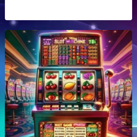
ทางเข้า betflix รับว […]