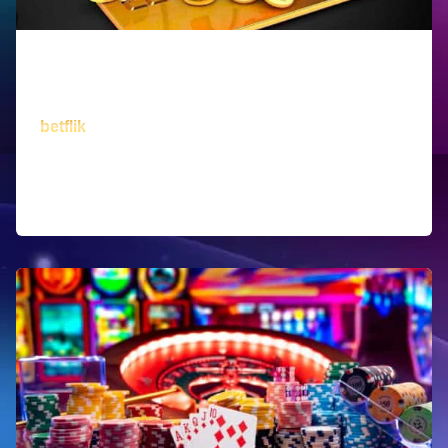
คาสิโนออนไลน์
betflik
admin
01/06/2025
/
betflik เว็บตรงคาสิโ