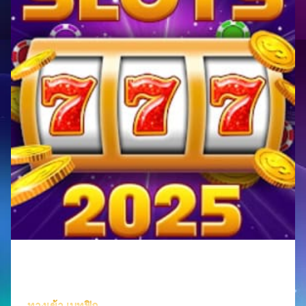
คาสิโนออนไลน์
ทางเข้า เบทฟิก